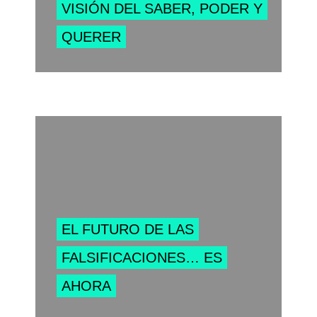
VISIÓN DEL SABER, PODER Y
QUERER
EL FUTURO DE LAS
FALSIFICACIONES… ES
AHORA