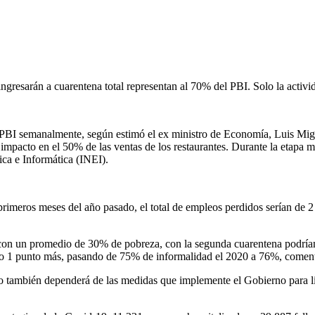
gresarán a cuarentena total representan al 70% del PBI. Solo la activ
 PBI semanalmente, según estimó el ex ministro de Economía, Luis Migu
mpacto en el 50% de las ventas de los restaurantes. Durante la etapa m
tica e Informática (INEI).
 primeros meses del año pasado, el total de empleos perdidos serían de
20 con un promedio de 30% de pobreza, con la segunda cuarentena podr
imo 1 punto más, pasando de 75% de informalidad el 2020 a 76%, comen
eo también dependerá de las medidas que implemente el Gobierno para li