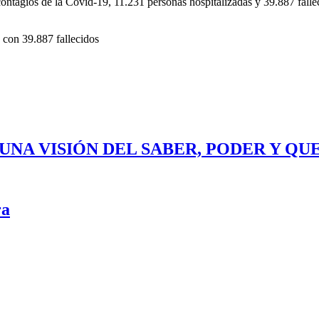
ontagios de la Covid-19, 11.231 personas hospitalizadas y 39.887 fallec
 con 39.887 fallecidos
UNA VISIÓN DEL SABER, PODER Y QU
ra