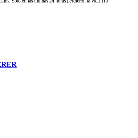
idos. Solo en las últimas 24 horas perdieron la vida 110
ERER