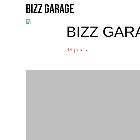
BIZZ GARAGE
BIZZ GAR
48 posts