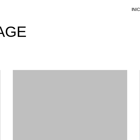
INI
AGE